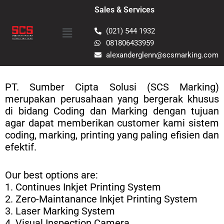
Skip
Sales & Services
to
Menu
content
(021) 544 1932
081806433959
alexanderglenn@scsmarking.com
PT. Sumber Cipta Solusi (SCS Marking)
merupakan perusahaan yang bergerak khusus
di bidang Coding dan Marking dengan tujuan
agar dapat memberikan customer kami sistem
coding, marking, printing yang paling efisien dan
efektif.
Our best options are:
1. Continues Inkjet Printing System
2. Zero-Maintanance Inkjet Printing System
3. Laser Marking System
4. Visual Inspection Camera